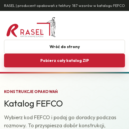
RASEL | producent opakowań z tektury
187 wzorów w katalogu FEFCO
Wróć do strony
Pobierz cały katalog ZIP
KONSTRUKCJE OPAKOWAŃ
Katalog FEFCO
Wybierz kod FEFCO i podaj go doradcy podczas
rozmowy. To przyspiesza dobór konstrukcji,