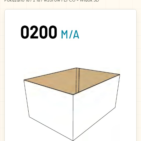
Pokazano 187 z 187 wzorów FEFCO - Widok 3D